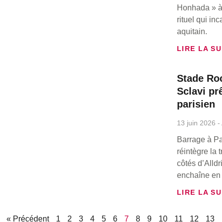
Honhada » à
rituel qui in
aquitain.
LIRE LA SU
Stade Roc
Sclavi pr
parisien
13 juin 2026
Barrage à Pa
réintègre la 
côtés d’Alldr
enchaîne en 
LIRE LA SU
« Précédent
1
2
3
4
5
6
7
8
9
10
11
12
13