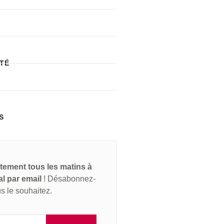
ITÉ
S
itement tous les matins à
al par email
! Désabonnez-
s le souhaitez.