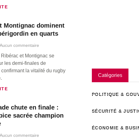
ITE
et Montignac dominent
périgordin en quarts
Aucun commentaire
 Ribérac et Montignac se
ur les demi-finales de
confirmant la vitalité du rugby
Catégories
.
ITE
POLITIQUE & GO
de chute en finale :
SÉCURITÉ & JUSTI
lpice sacrée champion
e
ÉCONOMIE & BUSI
Aucun commentaire