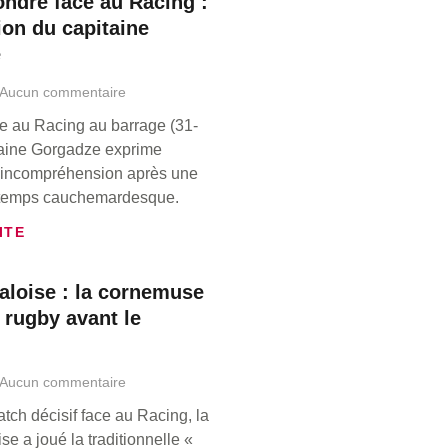
ondre face au Racing :
ion du capitaine
e
Aucun commentaire
e au Racing au barrage (31-
taine Gorgadze exprime
et incompréhension après une
temps cauchemardesque.
ITE
aloise : la cornemuse
 rugby avant le
Aucun commentaire
tch décisif face au Racing, la
se a joué la traditionnelle «