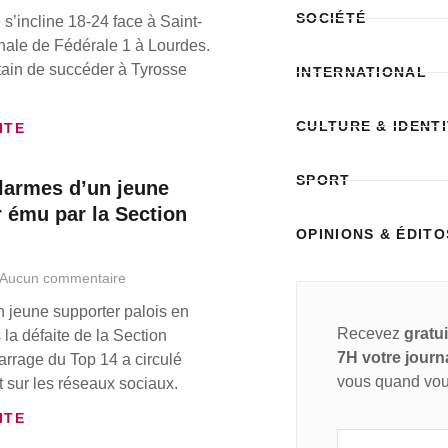
SOCIÉTÉ
s’incline 18-24 face à Saint-
inale de Fédérale 1 à Lourdes.
tain de succéder à Tyrosse
INTERNATIONAL
CULTURE & IDENT
ITE
SPORT
 larmes d’un jeune
 ému par la Section
OPINIONS & ÉDITO
Aucun commentaire
n jeune supporter palois en
Recevez
gratu
la défaite de la Section
7H votre journ
arrage du Top 14 a circulé
vous quand vou
sur les réseaux sociaux.
ITE