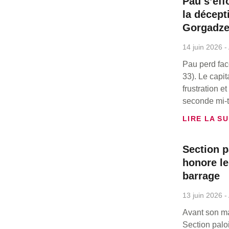
Pau s’eff
la décept
Gorgadz
14 juin 2026
Pau perd fac
33). Le capi
frustration 
seconde mi-
LIRE LA SU
Section p
honore le
barrage
13 juin 2026
Avant son ma
Section paloi