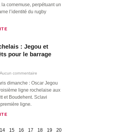
 la cornemuse, perpétuant un
carne l’identité du rugby
ITE
helais : Jegou et
êts pour le barrage
Aucun commentaire
ris dimanche : Oscar Jegou
troisième ligne rochelaise aux
itt et Boudehent. Sclavi
première ligne.
ITE
14
15
16
17
18
19
20