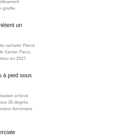
médicament
e goutte.
hètent un
de racheter Pierre
 le Center Parcs
prévu en 2027.
s à pied sous
isation a forcé
sous 35 degrés.
cteur ferroviaire
rciale