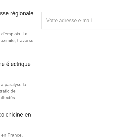
sse régionale
d’emplois. La
roximité, traverse
e électrique
 a paralysé la
rafic de
affectés.
colchicine en
e en France,