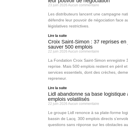
leur pouvoir de négociation
23 juin 2026
Aucun commentaire
Les distributeurs lancent une campagne nat
défendre leur pouvoir de négociation face 
législatives restrictives.
Lire la suite
Croix Saint-Simon : 37 reprises en 
sauver 500 emplois
22 juin 2026
Aucun commentaire
La Fondation Croix Saint-Simon enregistre 3
reprise. Mais 500 emplois restent en péril et
services essentiels, dont des crèches, dem
repreneur.
Lire la suite
Lidl abandonne sa base logistique 
emplois volatilisés
22 juin 2026
Aucun commentaire
Le groupe Lidl renonce à sa plate-forme logi
bassin de Lacq. 300 emplois directs s’envole
questions sans réponse sur les obstacles au 