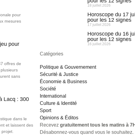
pour les 12 signes
18 juillet 2026
Horoscope du 17 jui
ionale pour
pour les 12 signes
aux mesures
17 juillet 2026
Horoscope du 16 jui
pour les 12 signes
jeu pour
16 juillet 2026
Catégories
7 offres de
Politique & Gouvernement
 plusieurs
Sécurité & Justice
eurent sans
Économie & Business
Société
International
à Lacq : 300
Culture & Identité
Sport
Opinions & Éditos
stique dans le
Recevez
gratuitement tous les matins à 7H
nt et laissent des
projet.
Désabonnez-vous quand vous le souhaitez.