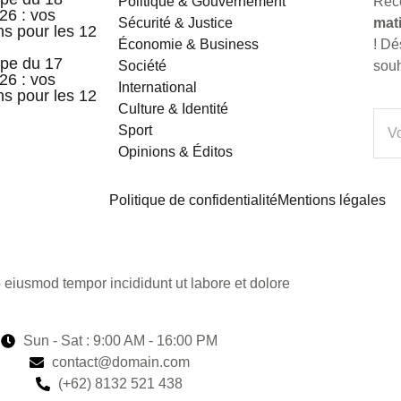
Politique & Gouvernement
Rec
026 : vos
Sécurité & Justice
mati
ns pour les 12
Économie & Business
! D
pe du 17
Société
souh
026 : vos
International
ns pour les 12
Culture & Identité
Sport
Opinions & Éditos
Politique de confidentialité
Mentions légales
o eiusmod tempor incididunt ut labore et dolore
Sun - Sat : 9:00 AM - 16:00 PM
contact@domain.com
(+62) 8132 521 438