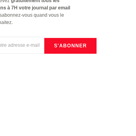
evez
gratuitement tous les
ns à 7H votre journal par email
ésabonnez-vous quand vous le
aitez.
S'ABONNER