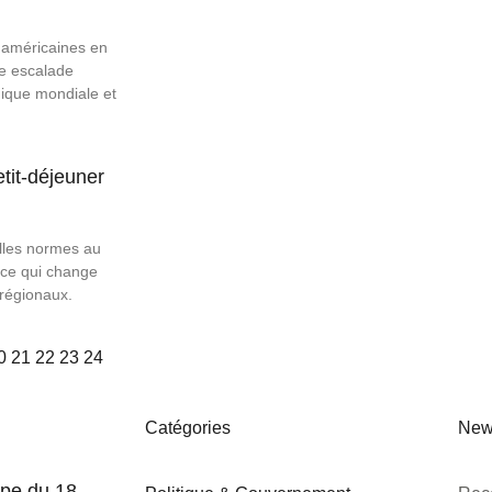
 américaines en
e escalade
ique mondiale et
tit-déjeuner
lles normes au
: ce qui change
régionaux.
0
21
22
23
24
Catégories
New
pe du 18