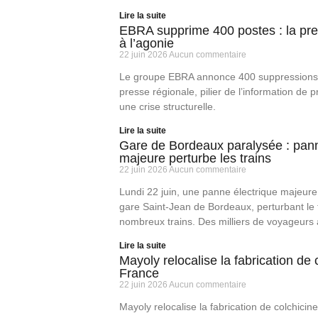
Lire la suite
EBRA supprime 400 postes : la pre
à l’agonie
22 juin 2026
Aucun commentaire
Le groupe EBRA annonce 400 suppressions 
presse régionale, pilier de l’information de p
une crise structurelle.
Lire la suite
Gare de Bordeaux paralysée : pann
majeure perturbe les trains
22 juin 2026
Aucun commentaire
Lundi 22 juin, une panne électrique majeure
gare Saint-Jean de Bordeaux, perturbant le t
nombreux trains. Des milliers de voyageurs 
Lire la suite
Mayoly relocalise la fabrication de 
France
22 juin 2026
Aucun commentaire
Mayoly relocalise la fabrication de colchicin