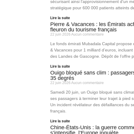
sécurisant ainsi l’approvisionnement d’un 
stratégique pour 600 000 patients atteints d
Lire la suite
Pierre & Vacances : les Émirats ac
fleuron du tourisme français
22 juin 2026
Aucun commentaire
Le fonds émirati Mubadala Capital propose 
& Vacances pour 1 milliard d’euros, incluant
des Landes de Gascogne. Dépôt de l’offre 
Lire la suite
Ouigo bloqué sans clim : passager
35 degrés
22 juin 2026
Aucun commentaire
Samedi 20 juin, un Ouigo bloqué sans climat
ses passagers à terminer leur trajet à pied 
Un incident révélateur des défaillances du se
français.
Lire la suite
Chine-États-Unis : la guerre comme
s’intensifie, l’Europe inquiète