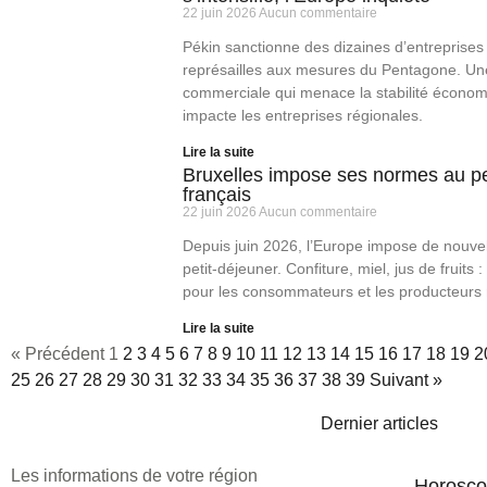
22 juin 2026
Aucun commentaire
Pékin sanctionne des dizaines d’entreprises
représailles aux mesures du Pentagone. Un
commerciale qui menace la stabilité économ
impacte les entreprises régionales.
Lire la suite
Bruxelles impose ses normes au pe
français
22 juin 2026
Aucun commentaire
Depuis juin 2026, l’Europe impose de nouve
petit-déjeuner. Confiture, miel, jus de fruits 
pour les consommateurs et les producteurs 
Lire la suite
« Précédent
1
2
3
4
5
6
7
8
9
10
11
12
13
14
15
16
17
18
19
2
25
26
27
28
29
30
31
32
33
34
35
36
37
38
39
Suivant »
Dernier articles
Les informations de votre région
Horosco