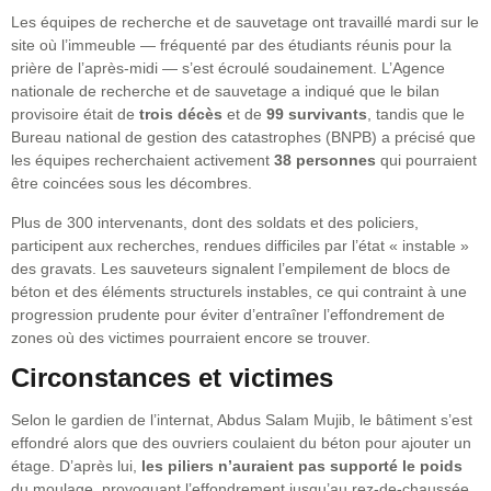
Les équipes de recherche et de sauvetage ont travaillé mardi sur le
site où l’immeuble — fréquenté par des étudiants réunis pour la
prière de l’après-midi — s’est écroulé soudainement. L’Agence
nationale de recherche et de sauvetage a indiqué que le bilan
provisoire était de
trois décès
et de
99 survivants
, tandis que le
Bureau national de gestion des catastrophes (BNPB) a précisé que
les équipes recherchaient activement
38 personnes
qui pourraient
être coincées sous les décombres.
Plus de 300 intervenants, dont des soldats et des policiers,
participent aux recherches, rendues difficiles par l’état « instable »
des gravats. Les sauveteurs signalent l’empilement de blocs de
béton et des éléments structurels instables, ce qui contraint à une
progression prudente pour éviter d’entraîner l’effondrement de
zones où des victimes pourraient encore se trouver.
Circonstances et victimes
Selon le gardien de l’internat, Abdus Salam Mujib, le bâtiment s’est
effondré alors que des ouvriers coulaient du béton pour ajouter un
étage. D’après lui,
les piliers n’auraient pas supporté le poids
du moulage, provoquant l’effondrement jusqu’au rez-de-chaussée.