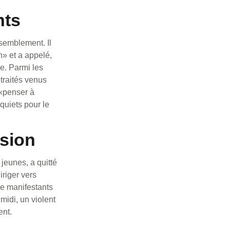
nts
ssemblement. Il
n» et a appelé,
e. Parmi les
etraités venus
 «penser à
nquiets pour le
rsion
jeunes, a quitté
iriger vers
 de manifestants
 midi, un violent
ent.