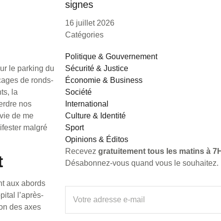
signes
16 juillet 2026
Catégories
Politique & Gouvernement
Sécurité & Justice
ur le parking du
Économie & Business
cages de ronds-
Société
ts, la
International
perdre nos
Culture & Identité
nvie de me
Sport
ifester malgré
Opinions & Éditos
Recevez
gratuitement tous les matins à 7H
t
Désabonnez-vous quand vous le souhaitez.
nt aux abords
ital l’après-
tion des axes