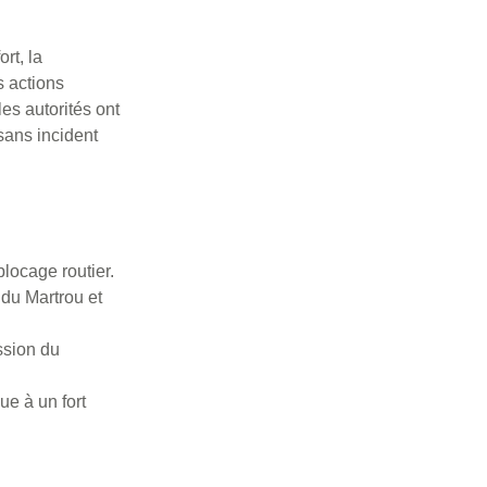
rt, la
s actions
es autorités ont
 sans incident
locage routier.
 du Martrou et
ssion du
ue à un fort