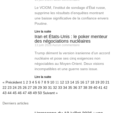
Le VCIOM, l’institut de sondage d’État russe,
supprime les résultats d’enquêtes montrant
une baisse significative de la confiance envers
Poutine.
Lire la suite
Iran et États-Unis : le poker menteur
des négociations nucléaires
13 juin 2026
Aucun commentaire
Trump dément la version iranienne d’un accord
nucléaire et pose ses cinq exigences non
négociables au Moyen-Orient. Deux visions
incompatibles et une guerre sans issue.
Lire la suite
« Précédent
1
2
3
4
5
6
7
8
9
10
11
12
13
14
15
16
17
18
19
20
21
22
23
24
25
26
27
28
29
30
31
32
33
34
35
36
37
38
39
40
41
42
43
44
45
46
47
48
49
50
Suivant »
Derniers articles