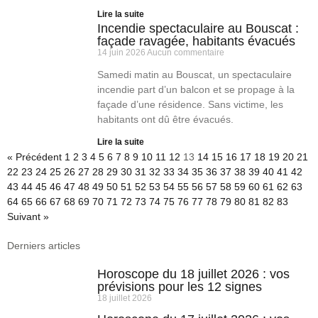
Lire la suite
Incendie spectaculaire au Bouscat :
façade ravagée, habitants évacués
14 juin 2026
Aucun commentaire
Samedi matin au Bouscat, un spectaculaire
incendie part d’un balcon et se propage à la
façade d’une résidence. Sans victime, les
habitants ont dû être évacués.
Lire la suite
« Précédent
1
2
3
4
5
6
7
8
9
10
11
12
13
14
15
16
17
18
19
20
21
22
23
24
25
26
27
28
29
30
31
32
33
34
35
36
37
38
39
40
41
42
43
44
45
46
47
48
49
50
51
52
53
54
55
56
57
58
59
60
61
62
63
64
65
66
67
68
69
70
71
72
73
74
75
76
77
78
79
80
81
82
83
Suivant »
Derniers articles
Horoscope du 18 juillet 2026 : vos
prévisions pour les 12 signes
18 juillet 2026