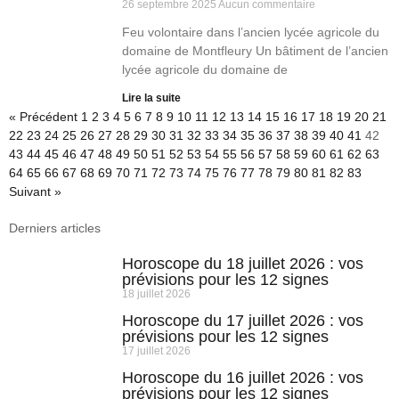
26 septembre 2025
Aucun commentaire
Feu volontaire dans l’ancien lycée agricole du
domaine de Montfleury Un bâtiment de l’ancien
lycée agricole du domaine de
Lire la suite
« Précédent
1
2
3
4
5
6
7
8
9
10
11
12
13
14
15
16
17
18
19
20
21
22
23
24
25
26
27
28
29
30
31
32
33
34
35
36
37
38
39
40
41
42
43
44
45
46
47
48
49
50
51
52
53
54
55
56
57
58
59
60
61
62
63
64
65
66
67
68
69
70
71
72
73
74
75
76
77
78
79
80
81
82
83
Suivant »
Derniers articles
Horoscope du 18 juillet 2026 : vos
prévisions pour les 12 signes
18 juillet 2026
Horoscope du 17 juillet 2026 : vos
prévisions pour les 12 signes
17 juillet 2026
Horoscope du 16 juillet 2026 : vos
prévisions pour les 12 signes