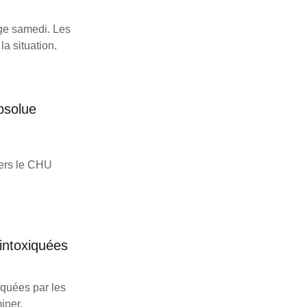
age samedi. Les
a situation.
bsolue
vers le CHU
intoxiquées
iquées par les
iner.