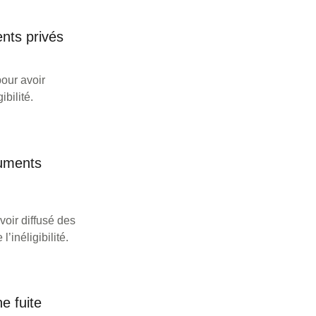
nts privés
our avoir
bilité.
cuments
oir diffusé des
’inéligibilité.
e fuite