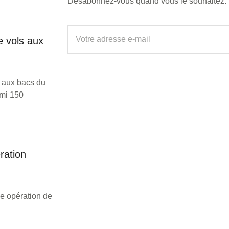
Désabonnez-vous quand vous le souhaitez.
e vols aux
 aux bacs du
rmi 150
ration
e opération de