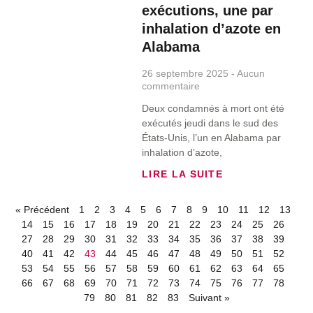
exécutions, une par
inhalation d’azote en
Alabama
26 septembre 2025
Aucun
commentaire
Deux condamnés à mort ont été
exécutés jeudi dans le sud des
États-Unis, l’un en Alabama par
inhalation d’azote,
LIRE LA SUITE
« Précédent
1
2
3
4
5
6
7
8
9
10
11
12
13
14
15
16
17
18
19
20
21
22
23
24
25
26
27
28
29
30
31
32
33
34
35
36
37
38
39
40
41
42
43
44
45
46
47
48
49
50
51
52
53
54
55
56
57
58
59
60
61
62
63
64
65
66
67
68
69
70
71
72
73
74
75
76
77
78
79
80
81
82
83
Suivant »